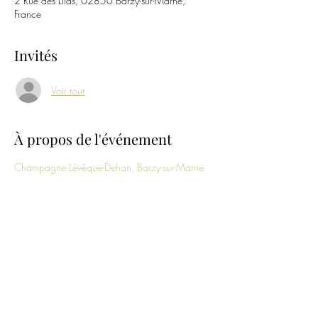
2 Rue des Lilas, 02850 Barzy-sur-Marne,
France
Invités
Voir tout
À propos de l'événement
Champagne Lévêque-Dehan, Barzy-sur-Marne
Partager cet événement