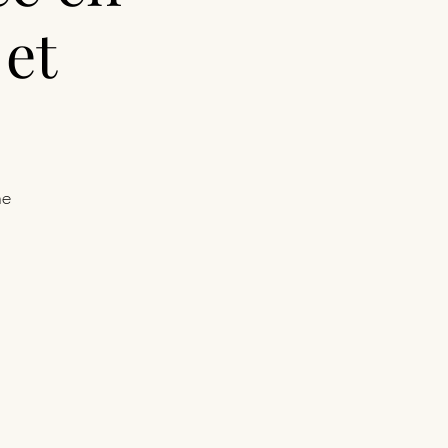
et
ne