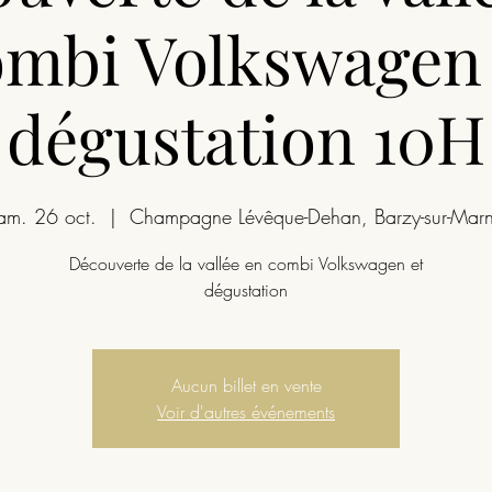
ombi Volkswagen 
dégustation 10H
am. 26 oct.
  |  
Champagne Lévêque-Dehan, Barzy-sur-Mar
Découverte de la vallée en combi Volkswagen et
dégustation
Aucun billet en vente
Voir d'autres événements