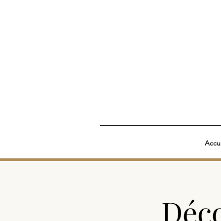
Accue
Déco