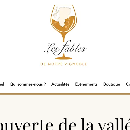
il
Qui sommes-nous ?
Actualités
Evénements
Boutique
Co
uverte de la vall